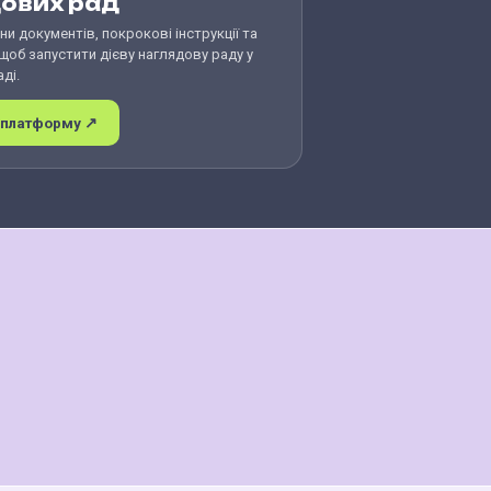
ових рад
и документів, покрокові інструкції та
 щоб запустити дієву наглядову раду у
ді.
 платформу ↗