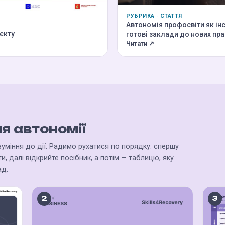
РУБРИКА · СТАТТЯ
Автономія профосвіти як ін
оєкту
готові заклади до нових пра
Читати ↗
я автономії
зуміння до дії. Радимо рухатися по порядку: спершу
, далі відкрийте посібник, а потім — таблицю, яку
ад.
2
3