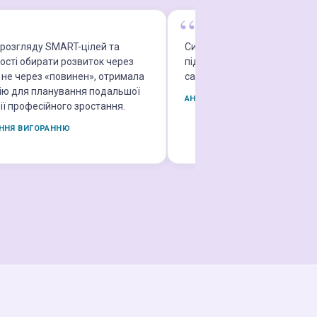
розгляду SMART-цілей та
Систематизував власні знан
ості обирати розвиток через
підходи й побачив нові мож
а не через «повинен», отримала
сайту держстату — раніше т
ію для планування подальшої
АНАЛІЗ РИНКУ ПРАЦІ
ії професійного зростання.
АННЯ ВИГОРАННЮ