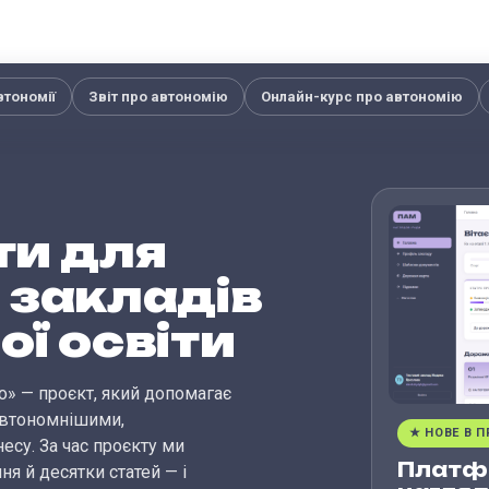
тономії
Звіт про автономію
Онлайн-курс про автономію
ти для
я
закладів
ї освіти
о» — проєкт, який допомагає
 автономнішими,
★ НОВЕ В П
су. За час проєкту ми
Платф
ня й десятки статей — і