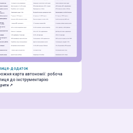
ЛИЦЯ-ДОДАТОК
ожня карта автономії: робоча
лиця до інструментарію
крити ↗