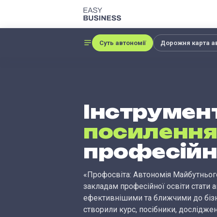
Суть автономії
Дорожня карта ав
Інструмен
посиленн
професійно
«Профосвіта: Автономія Майбутньог
закладам професійної освіти стати
ефективнішими та ближчими до бізне
створили курс, посібники, досліджен