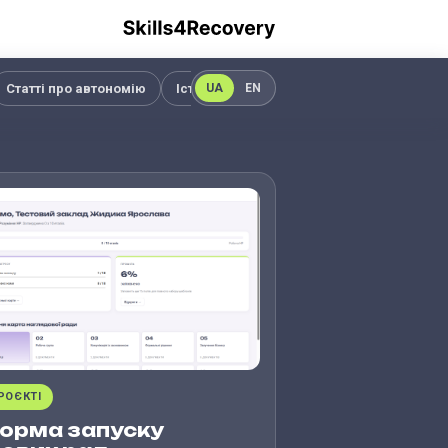
Статті про автономію
Історії успіху
Наглядові ради
С
UA
EN
РОЄКТІ
орма запуску