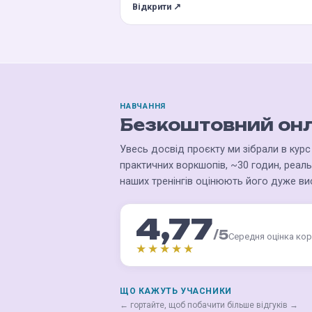
Відкрити ↗
НАВЧАННЯ
Безкоштовний онл
Увесь досвід проєкту ми зібрали в курс
практичних воркшопів, ~30 годин, реаль
наших тренінгів оцінюють його дуже ви
4,77
/5
Середня оцінка кор
★★★★★
ЩО КАЖУТЬ УЧАСНИКИ
← гортайте, щоб побачити більше відгуків →