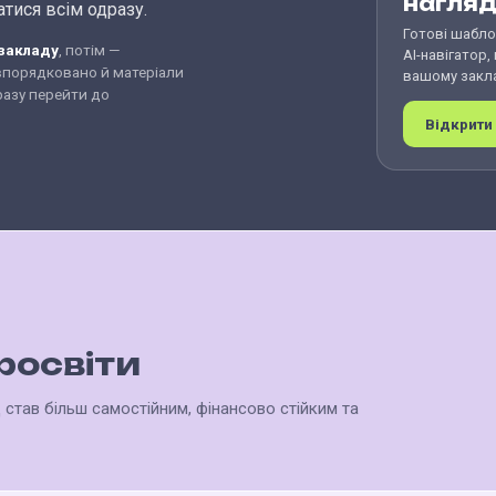
нагляд
атися всім одразу.
Готові шаблон
 закладу
, потім —
AI-навігатор,
 впорядковано й матеріали
вашому закла
разу перейти до
Відкрити
фосвіти
 став більш самостійним, фінансово стійким та