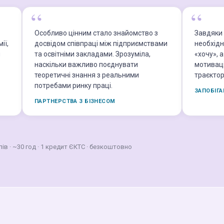
Особливо цінним стало знайомство з
Завдяки 
ії,
досвідом співпраці між підприємствами
необхідн
я
та освітніми закладами. Зрозуміла,
«хочу», 
наскільки важливо поєднувати
мотивац
теоретичні знання з реальними
траєктор
потребами ринку праці.
ЗАПОБІГ
ПАРТНЕРСТВА З БІЗНЕСОМ
ів · ~30 год · 1 кредит ЄКТС · безкоштовно